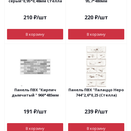
серый"0,95*0,48мм Стелла
95,7*480мм
210
₽
/шт
220
₽
/шт
В корзину
В корзину
Панель ПВХ "Кирпич
Панель ПВХ "Палаццо Неро
дымчатый " 960*485мм
744"2,6*0,25 (Стелла)
191
₽
/шт
239
₽
/шт
В корзину
В корзину