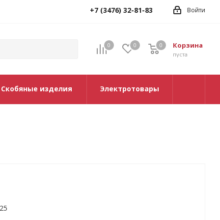
+7 (3476) 32-81-83
Войти
Корзина
0
0
0
0
пуста
Скобяные изделия
Электротовары
,25