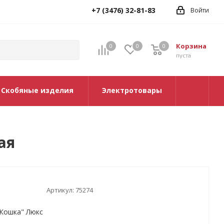
+7 (3476) 32-81-83
Войти
Корзина
0
0
0
0
пуста
Скобяные изделия
Электротовары
ая
Артикул:
75274
"Кошка" Люкс