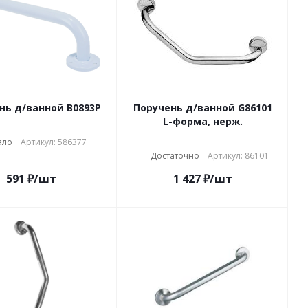
нь д/ванной В0893Р
Поручень д/ванной G86101
L-форма, нерж.
ало
Артикул: 586377
Достаточно
Артикул: 86101
591
₽
/шт
1 427
₽
/шт