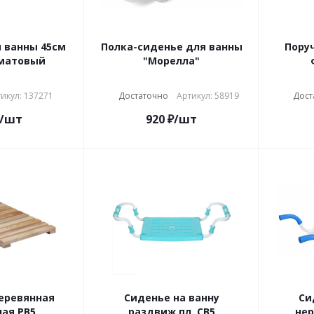
 ванны 45см
Полка-сиденье для ванны
Поруч
 матовый
"Морелла"
икул: 137271
Достаточно
Артикул: 58919
Дост
/шт
920
₽
/шт
еревянная
Сиденье на ванну
Си
ая РВ5
раздвиж.пл. СВ5
нер