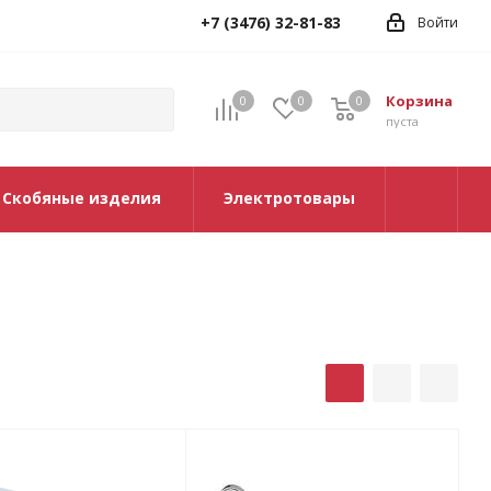
+7 (3476) 32-81-83
Войти
Корзина
0
0
0
0
пуста
Скобяные изделия
Электротовары