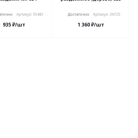
аточно
Артикул: 55481
Достаточно
Артикул: 39725
935
₽
/шт
1 360
₽
/шт