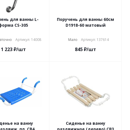
ень для ванны L-
Поручень для ванны 60см
форма CS-305
D1918-60 матовый
аточно
Артикул: 14008
Мало
Артикул: 137614
1 223
₽
/шт
845
₽
/шт
денье на ванну
Сиденье на ванну
аздвиж. пл. СВ4
раздвижное (дерево) СВ3