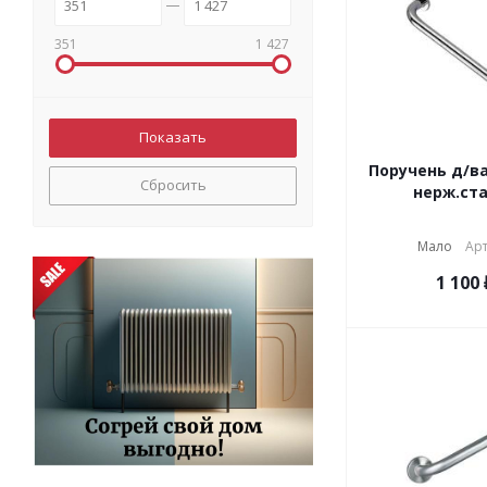
351
1 427
Поручень д/ва
Сбросить
нерж.ста
Мало
Арт
1 100