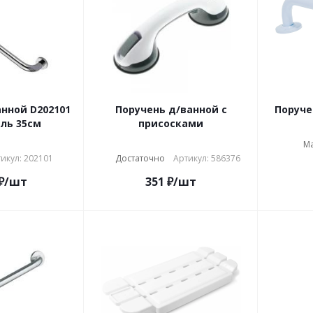
нной D202101
Поручень д/ванной с
Поруче
ль 35см
присосками
М
икул: 202101
Достаточно
Артикул: 586376
₽
/шт
351
₽
/шт