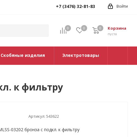
+7 (3476) 32-81-83
Войти
Корзина
0
0
0
0
пуста
Скобяные изделия
Электротовары
кл. к фильтру
Артикул:
543622
MLSS-03202 бронза с подкл. к фильтру