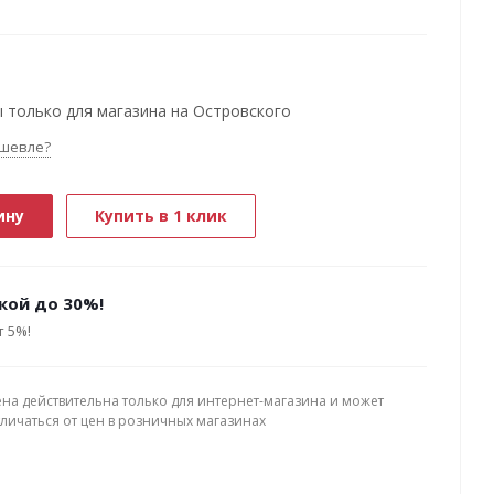
 только для магазина на Островского
шевле?
ину
Купить в 1 клик
кой до 30%!
т 5%!
ена действительна только для интернет-магазина и может
тличаться от цен в розничных магазинах