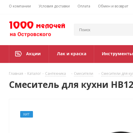
О компании
Условия доставки
Оплата
Обмен и возврат
Акции
Лак и краска
Инструменты
Главная
-
Каталог
-
Сантехника
-
Смесители
-
Смесители для ку
Смеситель для кухни НВ1
ХИТ