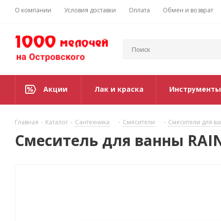
О компании
Условия доставки
Оплата
Обмен и возврат
Акции
Лак и краска
Инструменты
Главная
-
Каталог
-
Сантехника
-
Смесители
-
Смесители для в
Смеситель для ванны RAIN