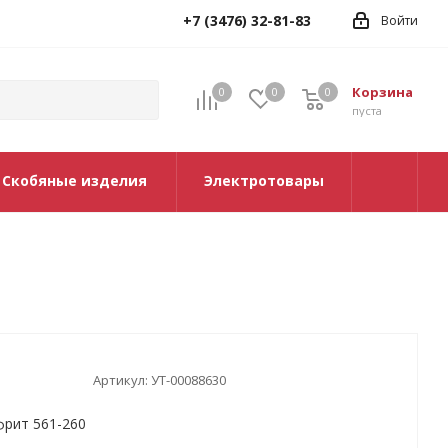
+7 (3476) 32-81-83
Войти
Корзина
0
0
0
0
пуста
Скобяные изделия
Электротовары
Артикул:
УТ-00088630
фрит 561-260