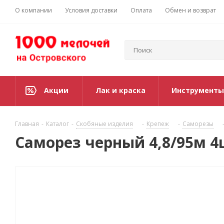
О компании
Условия доставки
Оплата
Обмен и возврат
Акции
Лак и краска
Инструменты
Главная
-
Каталог
-
Скобяные изделия
-
Крепеж
-
Саморезы
Саморез черный 4,8/95м 