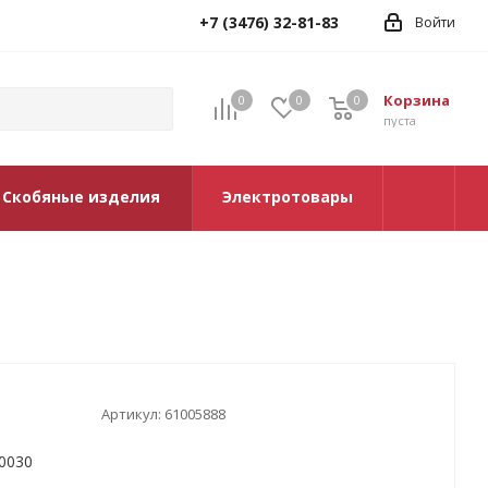
+7 (3476) 32-81-83
Войти
Корзина
0
0
0
0
пуста
Скобяные изделия
Электротовары
Артикул:
61005888
0030