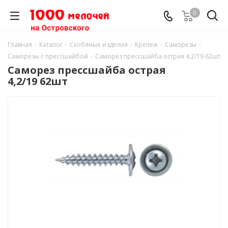
0
Главная
-
Каталог
-
Скобяные изделия
-
Крепеж
-
Саморезы
-
Саморезы с прессшайбой
-
Саморез прессшайба острая 4,2/19 62шт
Саморез прессшайба острая
4,2/19 62шт