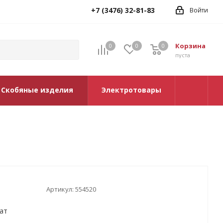
+7 (3476) 32-81-83
Войти
Корзина
0
0
0
0
пуста
Скобяные изделия
Электротовары
Артикул:
554520
ат