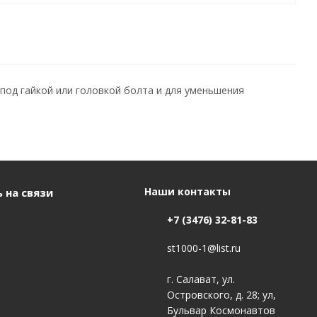
од гайкой или головкой болта и для уменьшения
Наши контакты
 на связи
+7 (3476) 32-81-83
st1000-1@list.ru
г. Салават, ул.
Островского, д. 28; ул,
Бульвар Космонавтов