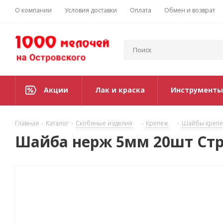
О компании
Условия доставки
Оплата
Обмен и возврат
Акции
Лак и краска
Инструменты
Главная
-
Каталог
-
Скобяные изделия
-
Крепеж
-
Шайбы креп
Шайба нерж 5мм 20шт Ст