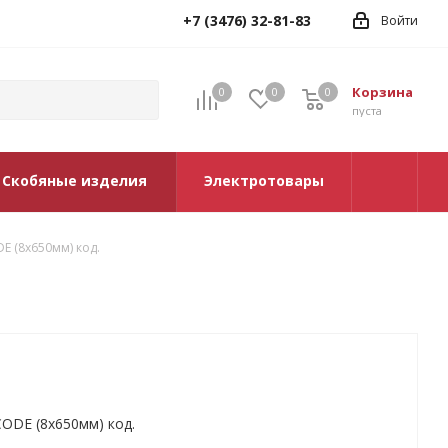
+7 (3476) 32-81-83
Войти
Корзина
0
0
0
0
пуста
Скобяные изделия
Электротовары
E (8х650мм) код.
CODE (8х650мм) код.