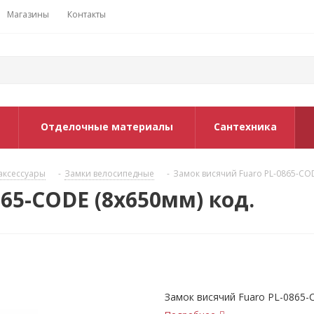
Магазины
Контакты
Отделочные материалы
Сантехника
аксессуары
-
Замки велосипедные
-
Замок висячий Fuaro PL-0865-COD
65-CODE (8х650мм) код.
Замок висячий Fuaro PL-0865-