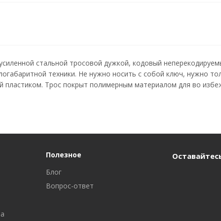
 усиленной стальной тросовой дужкой, кодовый неперекодируем
логабаритной техники. Не нужно носить с собой ключ, нужно тол
й пластиком. Трос покрыт полимерным материалом для во избеж
Полезное
Оставайтесь
Блог
Вопрос-ответ
ра