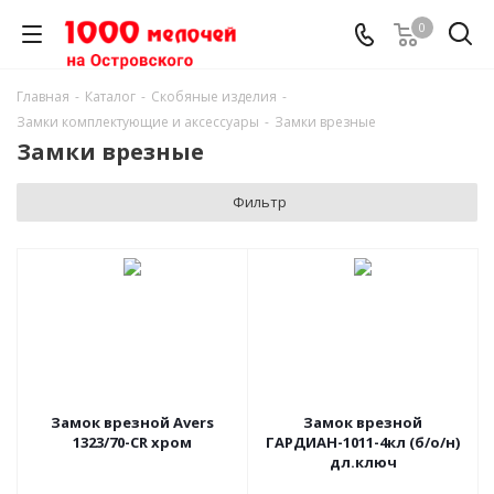
0
Главная
-
Каталог
-
Скобяные изделия
-
Замки комплектующие и аксессуары
-
Замки врезные
Замки врезные
Фильтр
Замок врезной Avers
Замок врезной
1323/70-CR хром
ГАРДИАН-1011-4кл (б/о/н)
дл.ключ