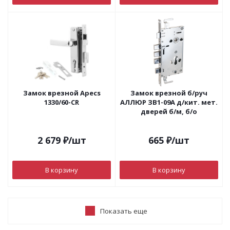
Замок врезной Apecs
Замок врезной б/руч
1330/60-CR
АЛЛЮР ЗВ1-09А д/кит. мет.
дверей б/м, б/о
2 679
₽
/шт
665
₽
/шт
В корзину
В корзину
Показать еще