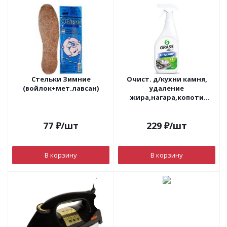
Стельки Зимние
Очист. д/кухни камня,
(войлок+мет.лавсан)
удаление
жира,нагара,копоти
"Azelit"600мл
77
₽
/шт
229
₽
/шт
В корзину
В корзину