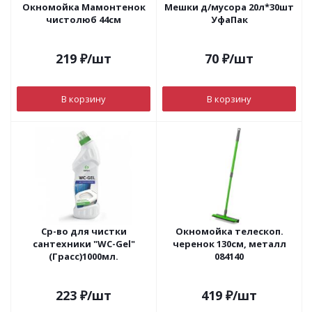
Окномойка Мамонтенок
Мешки д/мусора 20л*30шт
чистолюб 44см
УфаПак
219
₽
/шт
70
₽
/шт
В корзину
В корзину
Ср-во для чистки
Окномойка телескоп.
сантехники "WC-Gel"
черенок 130см, металл
(Грасс)1000мл.
084140
223
₽
/шт
419
₽
/шт