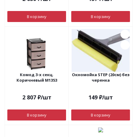
В корзину
В корзину
Комод 3-х секц.
Окномойка STEP (20см) без
Коричневый М1353
черенка
2 807
₽
/шт
149
₽
/шт
В корзину
В корзину