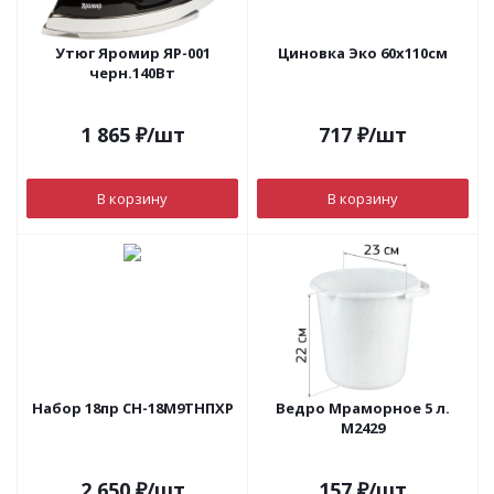
Утюг Яромир ЯР-001
Циновка Эко 60х110см
черн.140Вт
1 865
₽
/шт
717
₽
/шт
В корзину
В корзину
Набор 18пр СН-18М9ТНПХР
Ведро Мраморное 5 л.
М2429
2 650
₽
/шт
157
₽
/шт