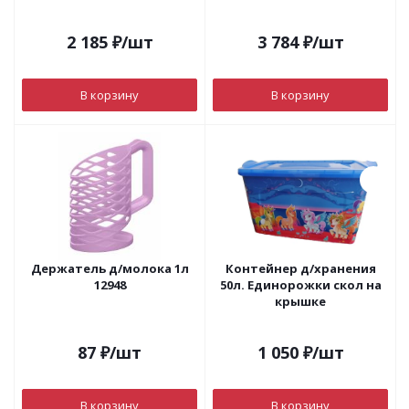
2 185
₽
/шт
3 784
₽
/шт
В корзину
В корзину
Держатель д/молока 1л
Контейнер д/хранения
12948
50л. Единорожки скол на
крышке
87
₽
/шт
1 050
₽
/шт
В корзину
В корзину