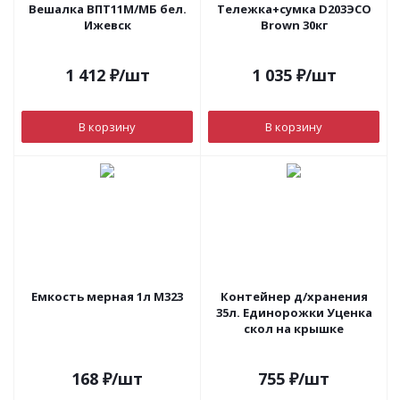
Вешалка ВПТ11М/МБ бел.
Тележка+сумка D203ЭCO
Ижевск
Brown 30кг
1 412
₽
/шт
1 035
₽
/шт
В корзину
В корзину
Емкость мерная 1л М323
Контейнер д/хранения
35л. Единорожки Уценка
скол на крышке
168
₽
/шт
755
₽
/шт