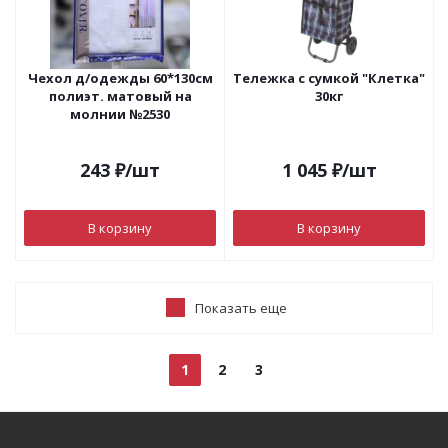
Чехол д/одежды 60*130см
Тележка с сумкой "Клетка"
полиэт. матовый на
30кг
молнии №2530
243
₽
/шт
1 045
₽
/шт
В корзину
В корзину
Показать еще
1
2
3