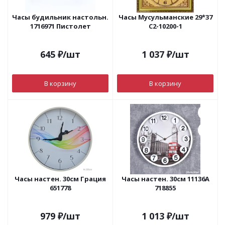
Часы будильник настольн.
Часы Мусульманские 29*37
1716971 Пистолет
С2-10200-1
645
₽
/шт
1 037
₽
/шт
В корзину
В корзину
Часы настен. 30см Грация
Часы настен. 30см 11136А
651778
718855
979
₽
/шт
1 013
₽
/шт