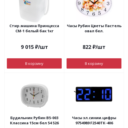
Стир.машина Принцесса
Часы Рубин Цветы Пастель
СМ-1 белый бак 1кг
овал бел.
9 015
₽
/шт
822
₽
/шт
В корзину
В корзину
Будильник Рубин В5-003
Часы эл.синии.цифры
Классика 15см бел 54 526
9754989 F2540ТК-406