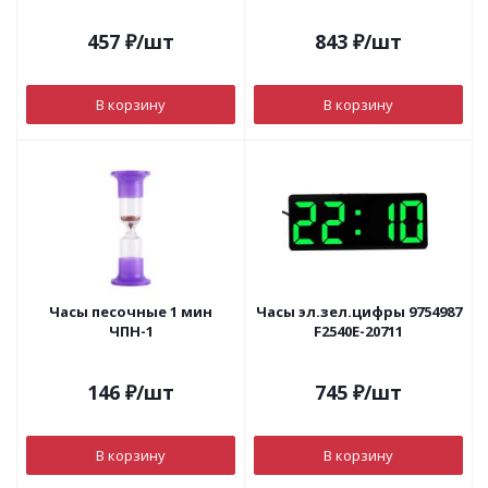
457
₽
/шт
843
₽
/шт
В корзину
В корзину
Часы песочные 1 мин
Часы эл.зел.цифры 9754987
ЧПН-1
F2540E-20711
146
₽
/шт
745
₽
/шт
В корзину
В корзину