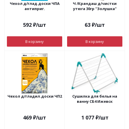
Чехол д/глад.доски ЧПА
Ч /Крандаш д/чистки
антиприг.
утюга 30гр "Золушка"
592
₽
/шт
63
₽
/шт
В корзину
В корзину
Чехол д/гладил.доски ЧП2
Сушилка для белья на
ванну СБ4 Ижевск
469
₽
/шт
1 077
₽
/шт