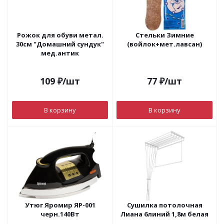
Рожок для обуви метал.
Стельки Зимние
30см "Домашний сундук"
(войлок+мет.лавсан)
мед.антик
109
₽
/шт
77
₽
/шт
В корзину
В корзину
Утюг Яромир ЯР-001
Сушилка потолочная
черн.140Вт
Лиана 6линий 1,8м белая