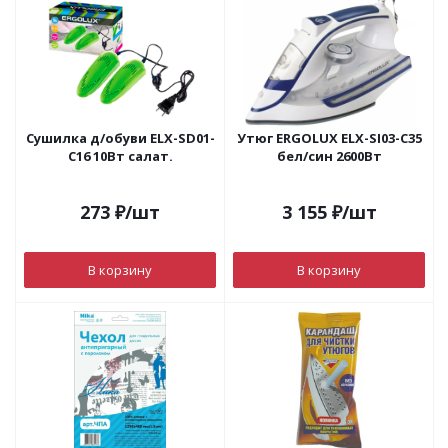
Сушилка д/обуви ELX-SD01-
Утюг ERGOLUX ELX-SI03-C35
C16 10Вт салат.
бел/син 2600Вт
273
₽
/шт
3 155
₽
/шт
В корзину
В корзину