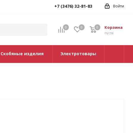
+7 (3476) 32-81-83
Войти
Корзина
0
0
0
0
пуста
Скобяные изделия
Электротовары