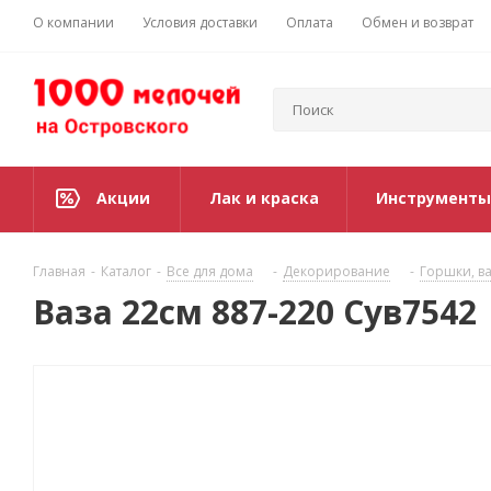
О компании
Условия доставки
Оплата
Обмен и возврат
Акции
Лак и краска
Инструменты
Главная
-
Каталог
-
Все для дома
-
Декорирование
-
Горшки, ва
Ваза 22см 887-220 Сув7542