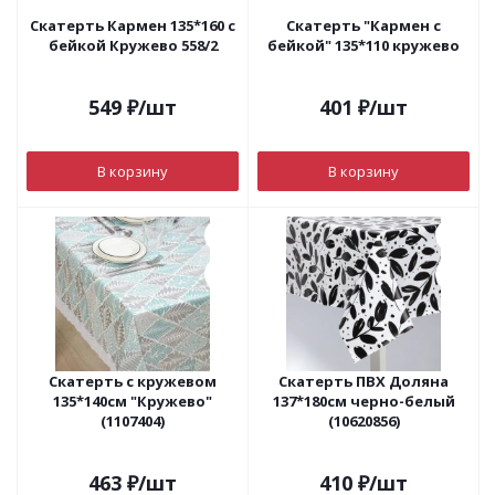
Скатерть Кармен 135*160 с
Скатерть "Кармен с
бейкой Кружево 558/2
бейкой" 135*110 кружево
549
₽
/шт
401
₽
/шт
В корзину
В корзину
Скатерть с кружевом
Скатерть ПВХ Доляна
135*140см "Кружево"
137*180см черно-белый
(1107404)
(10620856)
463
₽
/шт
410
₽
/шт