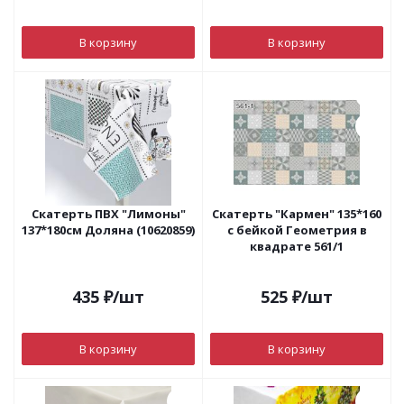
В корзину
В корзину
Скатерть ПВХ "Лимоны"
Скатерть "Кармен" 135*160
137*180см Доляна (10620859)
с бейкой Геометрия в
квадрате 561/1
435
₽
/шт
525
₽
/шт
В корзину
В корзину