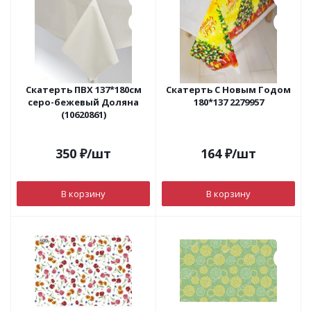
Скатерть ПВХ 137*180см
Скатерть С Новым Годом
серо-бежевый Доляна
180*137 2279957
(10620861)
350
₽
/шт
164
₽
/шт
В корзину
В корзину