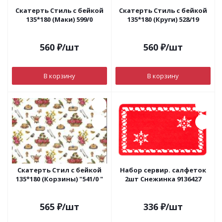
Скатерть Стиль с бейкой
Скатерть Стиль с бейкой
135*180 (Маки) 599/0
135*180 (Круги) 528/19
560
₽
/шт
560
₽
/шт
В корзину
В корзину
Скатерть Стил с бейкой
Набор сервир. салфеток
135*180 (Корзины) "541/0 "
2шт Снежинка 9136427
565
₽
/шт
336
₽
/шт