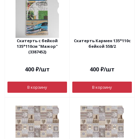
Скатерть с бейкой
Скатерть Кармен 135*110с
135*110см "Мажор"
бейкой 558/2
(3387452)
400
₽
/шт
400
₽
/шт
В корзину
В корзину