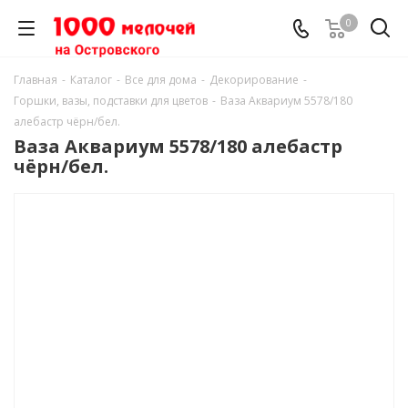
0
Главная
-
Каталог
-
Все для дома
-
Декорирование
-
Горшки, вазы, подставки для цветов
-
Ваза Аквариум 5578/180
алебастр чёрн/бел.
Ваза Аквариум 5578/180 алебастр
чёрн/бел.