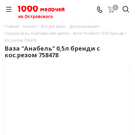
0
Главная
-
Каталог
-
Все для дома
-
Декорирование
-
Горшки, вазы, подставки для цветов
-
Ваза "Анабель" 0,5л бренди с
кос.резом 758478
Ваза "Анабель" 0,5л бренди с
кос.резом 758478