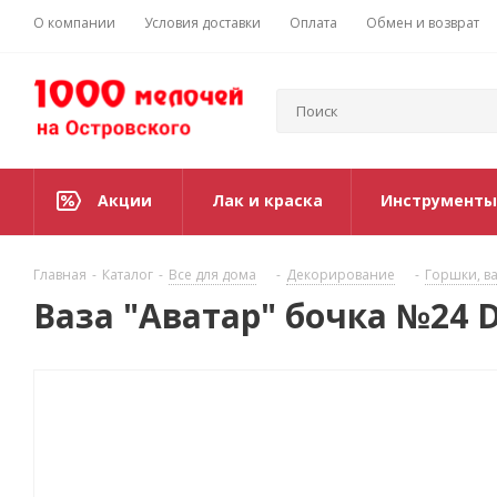
О компании
Условия доставки
Оплата
Обмен и возврат
Акции
Лак и краска
Инструменты
Главная
-
Каталог
-
Все для дома
-
Декорирование
-
Горшки, ва
Ваза "Аватар" бочка №24 