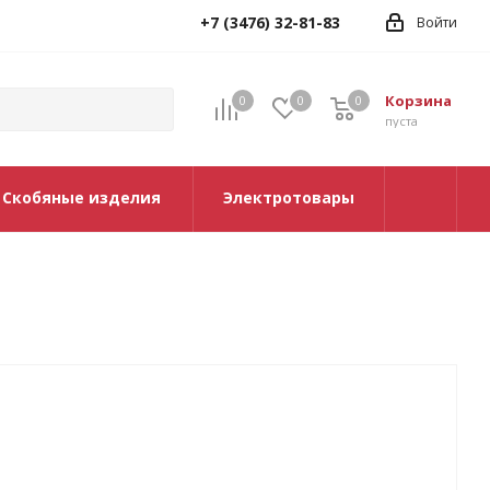
+7 (3476) 32-81-83
Войти
Корзина
0
0
0
0
пуста
Скобяные изделия
Электротовары