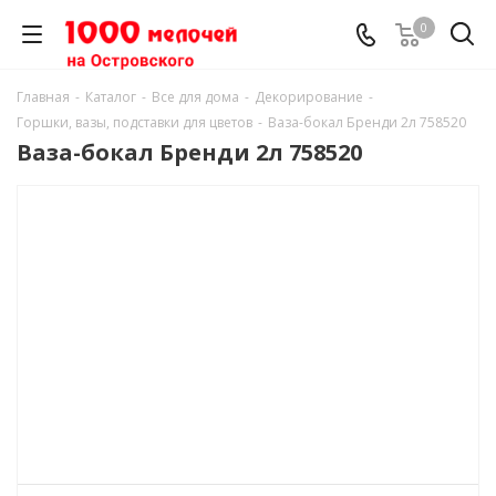
0
Главная
-
Каталог
-
Все для дома
-
Декорирование
-
Горшки, вазы, подставки для цветов
-
Ваза-бокал Бренди 2л 758520
Ваза-бокал Бренди 2л 758520