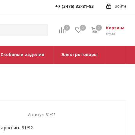
+7 (3476) 32-81-83
Войти
Корзина
0
0
0
0
пуста
Скобяные изделия
Электротовары
Артикул:
81/92
ы роспись 81/92