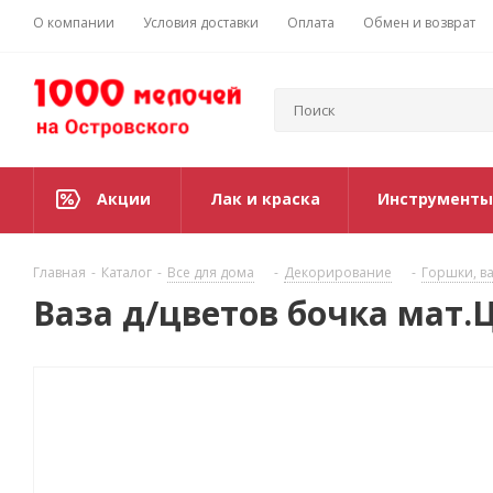
О компании
Условия доставки
Оплата
Обмен и возврат
Акции
Лак и краска
Инструменты
Главная
-
Каталог
-
Все для дома
-
Декорирование
-
Горшки, ва
Ваза д/цветов бочка мат.