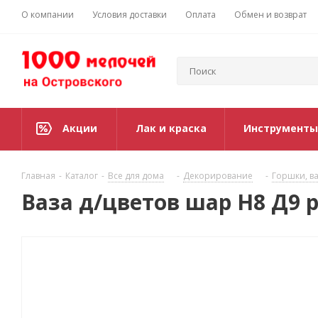
О компании
Условия доставки
Оплата
Обмен и возврат
Акции
Лак и краска
Инструменты
Главная
-
Каталог
-
Все для дома
-
Декорирование
-
Горшки, ва
Ваза д/цветов шар Н8 Д9 