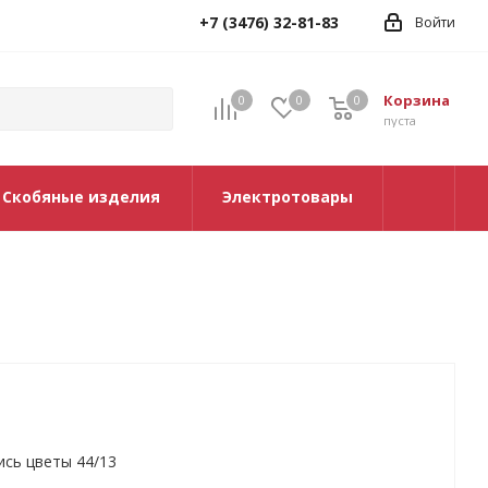
+7 (3476) 32-81-83
Войти
Корзина
0
0
0
0
пуста
Скобяные изделия
Электротовары
ись цветы 44/13