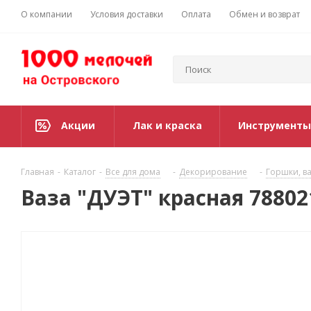
О компании
Условия доставки
Оплата
Обмен и возврат
Акции
Лак и краска
Инструменты
Главная
-
Каталог
-
Все для дома
-
Декорирование
-
Горшки, ва
Ваза "ДУЭТ" красная 78802