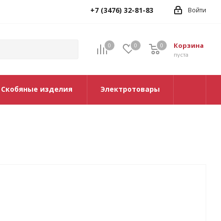
+7 (3476) 32-81-83
Войти
Корзина
0
0
0
0
пуста
Скобяные изделия
Электротовары