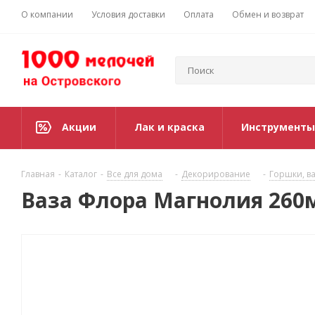
О компании
Условия доставки
Оплата
Обмен и возврат
Акции
Лак и краска
Инструменты
Главная
-
Каталог
-
Все для дома
-
Декорирование
-
Горшки, ва
Ваза Флора Магнолия 260