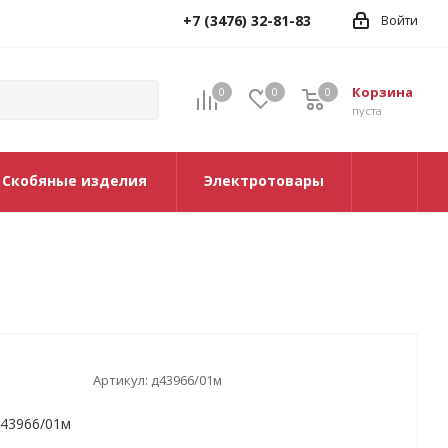
+7 (3476) 32-81-83
Войти
Корзина
0
0
0
0
пуста
Скобяные изделия
Электротовары
Артикул:
д43966/01м
43966/01м