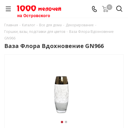
0
Главная
-
Каталог
-
Все для дома
-
Декорирование
-
Горшки, вазы, подставки для цветов
-
Ваза Флора Вдохновение
GN966
Ваза Флора Вдохновение GN966