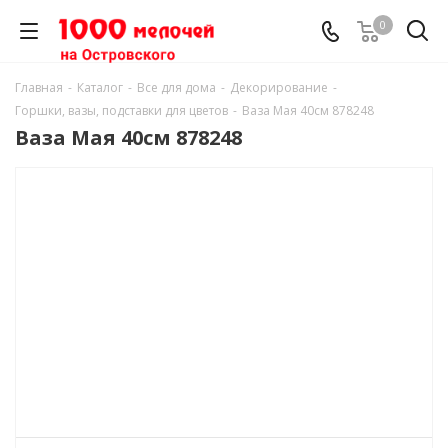
0
Главная
-
Каталог
-
Все для дома
-
Декорирование
-
Горшки, вазы, подставки для цветов
-
Ваза Мая 40см 878248
Ваза Мая 40см 878248