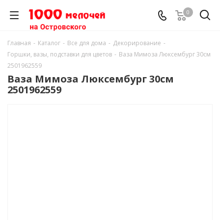
0
Главная
-
Каталог
-
Все для дома
-
Декорирование
-
Горшки, вазы, подставки для цветов
-
Ваза Мимоза Люксембург 30см
2501962559
Ваза Мимоза Люксембург 30см
2501962559