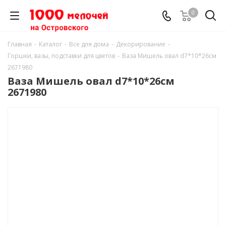
0
Главная
-
Каталог
-
Все для дома
-
Декорирование
-
Горшки, вазы, подставки для цветов
-
Ваза Мишель овал d7*10*26см
2671980
Ваза Мишель овал d7*10*26см
2671980