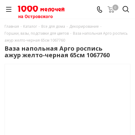
0
Главная
-
Каталог
-
Все для дома
-
Декорирование
-
Горшки, вазы, подставки для цветов
-
Ваза напольная Арго роспись
ажур желто-черная 65см 1067760
Ваза напольная Арго роспись
ажур желто-черная 65см 1067760