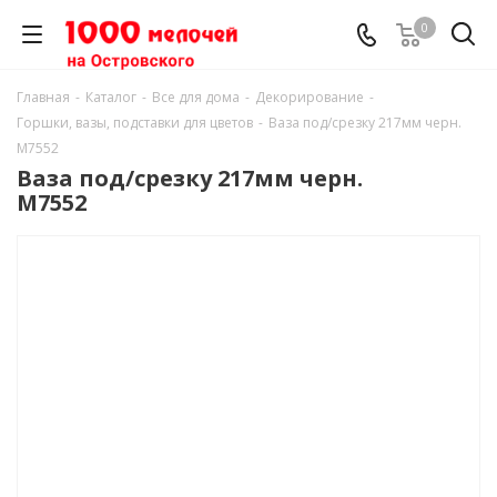
0
Главная
-
Каталог
-
Все для дома
-
Декорирование
-
Горшки, вазы, подставки для цветов
-
Ваза под/срезку 217мм черн.
М7552
Ваза под/срезку 217мм черн.
М7552