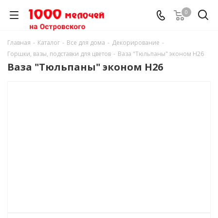
0
Главная
-
Каталог
-
Все для дома
-
Декорирование
-
Горшки, вазы, подставки для цветов
-
Ваза "Тюльпаны" эконом Н26
Ваза "Тюльпаны" эконом Н26