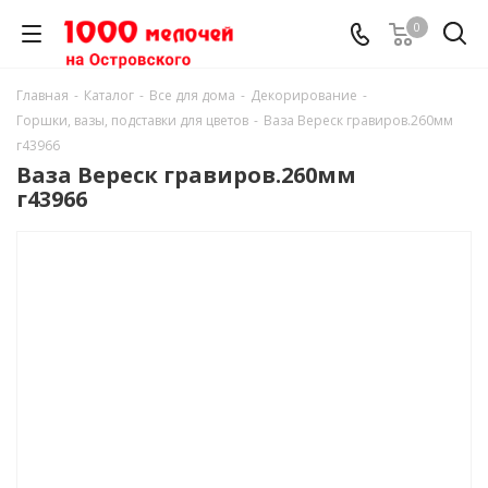
0
Главная
-
Каталог
-
Все для дома
-
Декорирование
-
Горшки, вазы, подставки для цветов
-
Ваза Вереск гравиров.260мм
г43966
Ваза Вереск гравиров.260мм
г43966