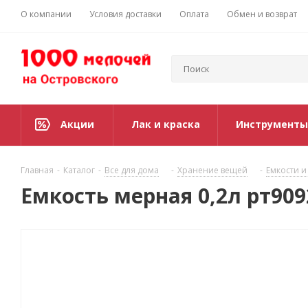
О компании
Условия доставки
Оплата
Обмен и возврат
Акции
Лак и краска
Инструменты
Главная
-
Каталог
-
Все для дома
-
Хранение вещей
-
Емкости и
Емкость мерная 0,2л рт909