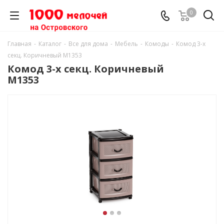
0
Главная
-
Каталог
-
Все для дома
-
Мебель
-
Комоды
-
Комод 3-х
секц. Коричневый М1353
Комод 3-х секц. Коричневый
М1353