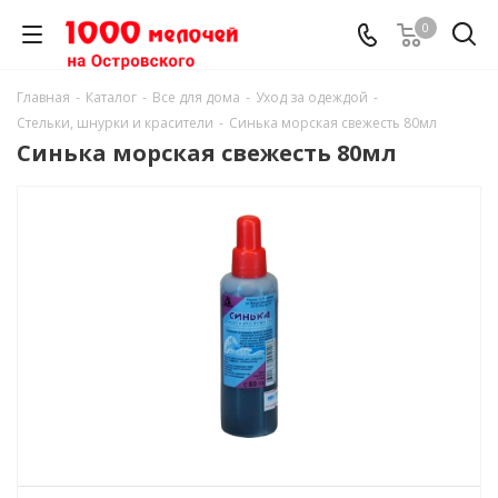
0
Главная
-
Каталог
-
Все для дома
-
Уход за одеждой
-
Стельки, шнурки и красители
-
Синька морская свежесть 80мл
Синька морская свежесть 80мл