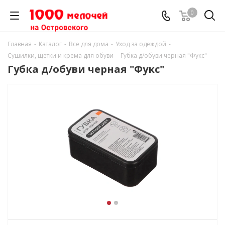
0
Главная
-
Каталог
-
Все для дома
-
Уход за одеждой
-
Сушилки, щетки и крема для обуви
-
Губка д/обуви черная "Фукс"
Губка д/обуви черная "Фукс"