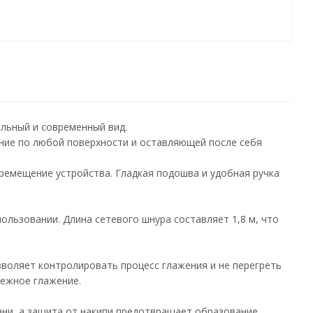
льный и современный вид.
ние по любой поверхности и оставляющей после себя
еремещение устройства. Гладкая подошва и удобная ручка
ользовании. Длина сетевого шнура составляет 1,8 м, что
зволяет контролировать процесс глажения и не перегреть
режное глажение.
ани, а защита от накипи предотвращает образование