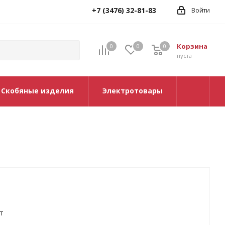
+7 (3476) 32-81-83
Войти
Корзина
0
0
0
0
пуста
Скобяные изделия
Электротовары
т