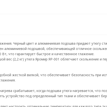
ажения. Черный цвет и алюминиевая подошва придают утюгу сти
щен алюминиевой подошвой, обеспечивающей отличное скольже
 Вт, что гарантирует быстрое и качественное глажение.
ой вес (2,2 кг) утюга Яромир ЯР-001 облегчают скольжение и п
добной жесткой вилкой, что обеспечивает безопасность при исп
глажения.
нагрева срабатывает, когда подошва утюга нагревается, что по
ить устройство под определенный тип ткани и обеспечивает бе
оляет настроить оптимальную температуру для каждого типа тк