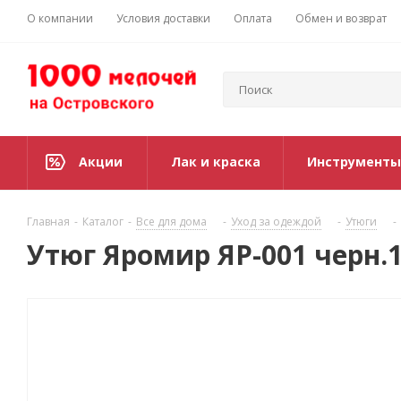
О компании
Условия доставки
Оплата
Обмен и возврат
Акции
Лак и краска
Инструменты
Главная
-
Каталог
-
Все для дома
-
Уход за одеждой
-
Утюги
-
Утюг Яромир ЯР-001 черн.