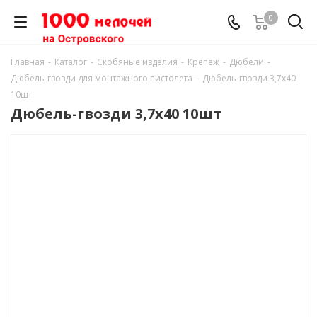
0
Главная
-
Каталог
-
Скобяные изделия
-
Крепеж
-
Дюбели
-
Дюбель-гвозди для монтажного пистолета
-
Дюбель-гвозди 3,7х40
10шт
Дюбель-гвозди 3,7х40 10шт