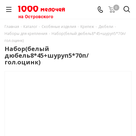
0
Главная
-
Каталог
-
Скобяные изделия
-
Крепеж
-
Дюбели
-
Наборы для крепления
-
Набор(белый дюбель8*45+шуруп5*70п/
гол.оцинк)
Набор(белый
дюбель8*45+шуруп5*70п/
гол.оцинк)