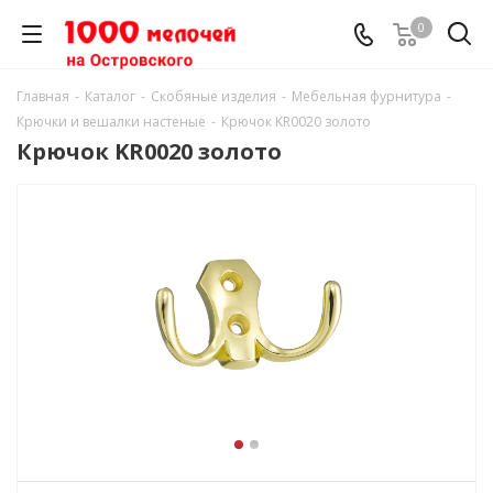
0
Главная
-
Каталог
-
Скобяные изделия
-
Мебельная фурнитура
-
Крючки и вешалки настеные
-
Крючок KR0020 золото
Крючок KR0020 золото