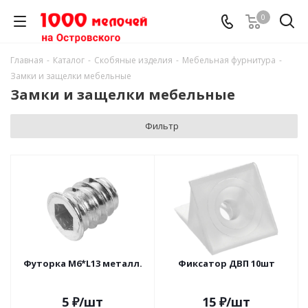
0
Главная
-
Каталог
-
Скобяные изделия
-
Мебельная фурнитура
-
Замки и защелки мебельные
Замки и защелки мебельные
Фильтр
Футорка М6*L13 металл.
Фиксатор ДВП 10шт
5
₽
/шт
15
₽
/шт