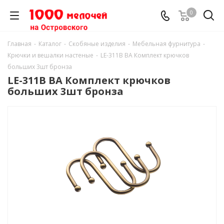
0
Главная
-
Каталог
-
Скобяные изделия
-
Мебельная фурнитура
-
Крючки и вешалки настеные
-
LE-311В ВА Комплект крючков
больших 3шт бронза
LE-311В ВА Комплект крючков
больших 3шт бронза