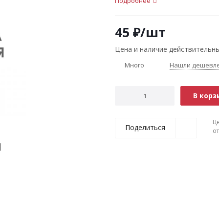
Подробнее
45
₽
/шт
Цена и наличие действительны
Много
Нашли дешевл
В корз
Ц
Поделиться
о