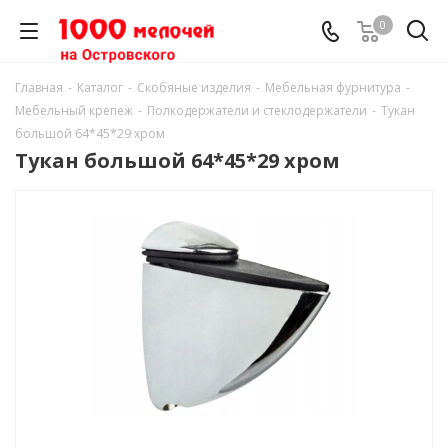
0
Главная
-
Каталог
-
Скобяные изделия
-
Мебельная фурнитура
-
Мебельный крепеж
-
Полкодержатели и стеклодержатели
-
Тукан
большой 64*45*29 хром
Тукан большой 64*45*29 хром