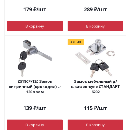
179
₽
/шт
289
₽
/шт
В корзину
В корзину
АКЦИЯ
Z518CP/120 Замок
Замок мебельный д/
витринный (крокодил) L-
шкафов-купе СТАНДАРТ
120 хром
6202
139
₽
/шт
115
₽
/шт
В корзину
В корзину