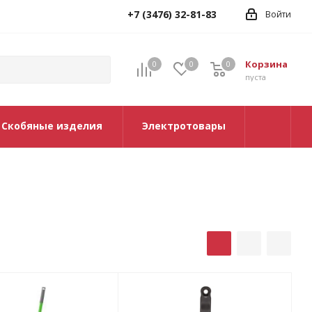
+7 (3476) 32-81-83
Войти
Корзина
0
0
0
0
пуста
Скобяные изделия
Электротовары