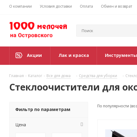
О компании
Условия доставки
Оплата
Обмен и возврат
Акции
Лак и краска
Инструменты
Главная
-
Каталог
-
Все для дома
-
Средства для уборки
-
Стекл
Стеклоочистители для ок
По популярности (во
Фильтр по параметрам
Цена