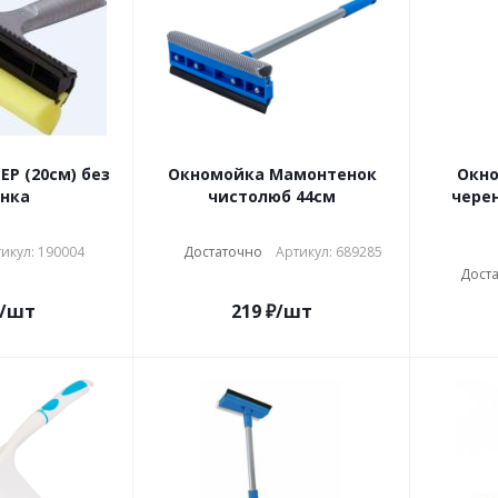
P (20см) без
Окномойка Мамонтенок
Окно
нка
чистолюб 44см
черен
икул: 190004
Достаточно
Артикул: 689285
Дост
/шт
219
₽
/шт