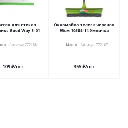
сгон для стекла
Окномойка телеск.черенок
микс Good Way S-01
95см 10504-14 Умничка
ого
Артикул: 772188
Много
Артикул: 772187
109
₽
/шт
355
₽
/шт