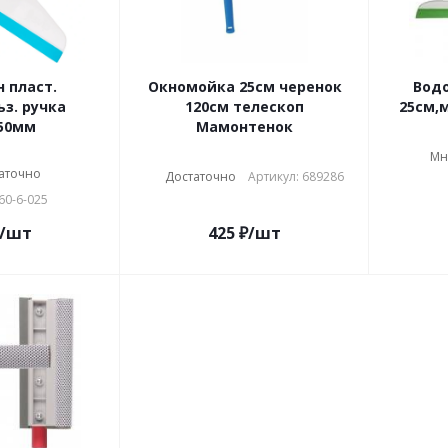
 пласт.
Окномойка 25см черенок
Водо
з. ручка
120см телескоп
25см,
50мм
Мамонтенок
Мн
аточно
Достаточно
Артикул: 689286
60-6-025
/шт
425
₽
/шт