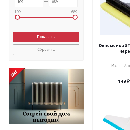
109
689
Окномойка STE
Сбросить
чере
Мало
Арт
149
₽