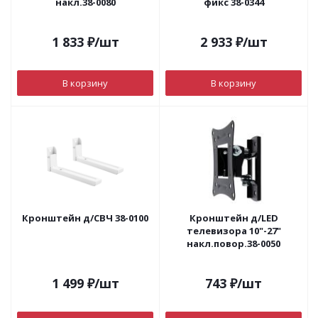
накл.38-0080
фикс 38-0344
1 833
₽
/шт
2 933
₽
/шт
В корзину
В корзину
Кронштейн д/СВЧ 38-0100
Кронштейн д/LED
телевизора 10"-27"
накл.повор.38-0050
1 499
₽
/шт
743
₽
/шт