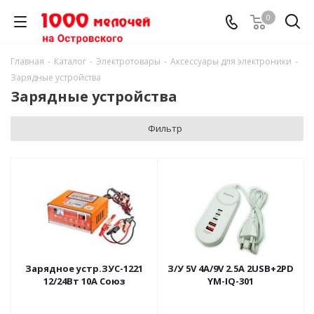
0
Главная
-
Каталог
-
Электротовары
-
Аксессуары для электроники
-
Зарядные устройства
Зарядные устройства
Фильтр
Зарядное устр.ЗУС-1221
З/У 5V 4A/9V 2.5A 2USB+2PD
12/24Вт 10А Союз
YM-IQ-301